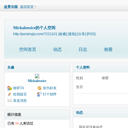
盆景乐园
返回首页
Michaleoxice的个人空间
http://penjingly.com/?221101
[收藏]
[复制]
[分享]
[RSS]
空间首页
动态
日志
相册
头像
个人资料
性别
保密
Michaleoxice
生日
收听TA
加为好友
给我留言
打个招呼
发送消息
动态
统计信息
已有
14
人来访过
现在还没有动态