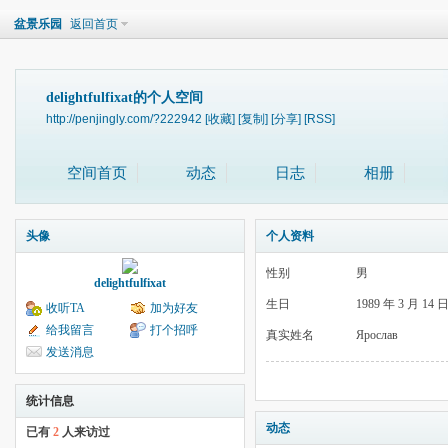
盆景乐园
返回首页
delightfulfixat的个人空间
http://penjingly.com/?222942
[收藏]
[复制]
[分享]
[RSS]
空间首页
动态
日志
相册
头像
个人资料
性别
男
delightfulfixat
生日
1989 年 3 月 14 
收听TA
加为好友
给我留言
打个招呼
真实姓名
Ярослав
发送消息
统计信息
动态
已有
2
人来访过