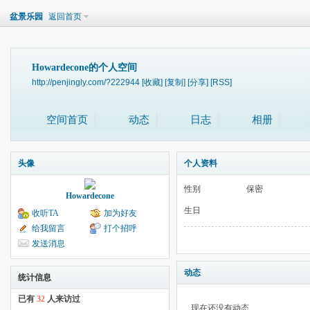
盆景乐园
返回首页
Howardecone的个人空间
http://penjingly.com/?222944
[收藏]
[复制]
[分享]
[RSS]
空间首页
动态
日志
相册
头像
个人资料
性别
保密
Howardecone
生日
收听TA
加为好友
给我留言
打个招呼
发送消息
动态
统计信息
已有
32
人来访过
现在还没有动态