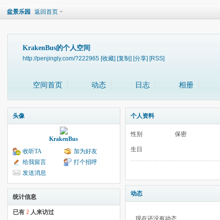
盆景乐园
返回首页
KrakenBus的个人空间
http://penjingly.com/?222965
[收藏]
[复制]
[分享]
[RSS]
空间首页
动态
日志
相册
头像
个人资料
性别
保密
KrakenBus
生日
收听TA
加为好友
给我留言
打个招呼
发送消息
动态
统计信息
已有
2
人来访过
现在还没有动态