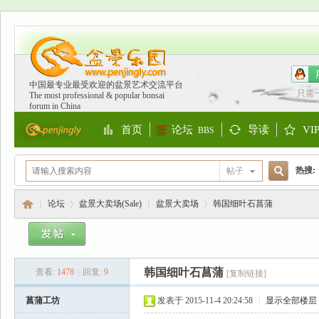
中国最专业最受欢迎的盆景艺术交流平台
只需
The most professional & popular bonsai
forum in China
首页
论坛
导读
VI
BBS
Portal
Guide
S
热搜:
帖子
搜
欧洲
论坛
盆景大卖场(Sale)
盆景大卖场
韩国细叶石菖蒲
索
盆
»
›
›
›
韩国细叶石菖蒲
查看:
1478
|
回复:
9
[复制链接]
菖蒲工坊
发表于 2015-11-4 20:24:58
|
显示全部楼层