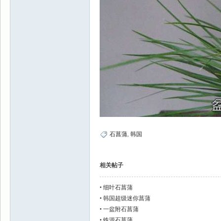
石菖蒲
,
韩国
相关帖子
•
细叶石菖蒲
•
韩国超级迷你菖蒲
•
一盆附石菖蒲
•
铁源石菖蒲