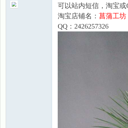
可以站内短信，淘宝或
淘宝店铺名：
菖蒲工坊
QQ：2426257326
景
乐