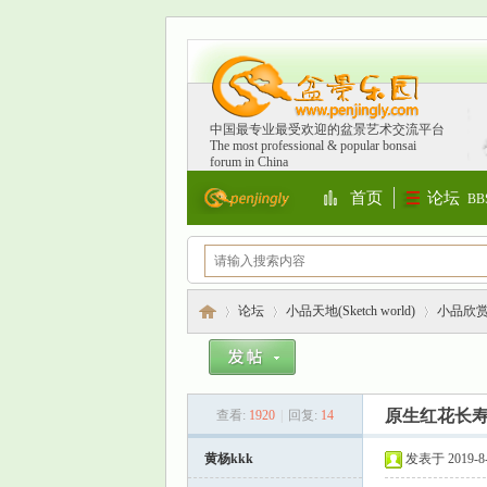
中国最专业最受欢迎的盆景艺术交流平台
The most professional & popular bonsai
forum in China
首页
论坛
BB
Portal
论坛
小品天地(Sketch world)
小品欣
盆
»
›
›
原生红花长
查看:
1920
|
回复:
14
黄杨kkk
发表于 2019-8-1