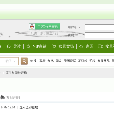
用户名
只需一步，快速开始
密码
导读
VIP商铺
盆景卖场
家园
盆景
S
Guide
Shop
Store
Space
热搜:
双杆
红枫
花盆
看图说话
罗汉松
毛毯
参展奖品
帖子
搜
欧洲盆景
阳台设计
迎春
金雀
大阪松
金弹子
黑松
三角
赏
原生红花长寿梅
索
›
寿梅
[复制链接]
4 09:12:04
|
显示全部楼层