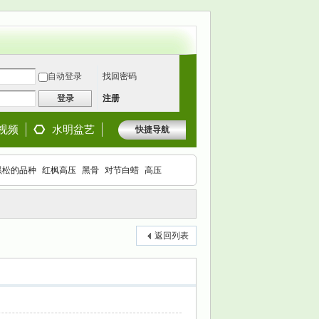
自动登录
找回密码
登录
注册
视频
水明盆艺
快捷导航
黑松的品种
红枫高压
黑骨
对节白蜡
高压
枫
返回列表