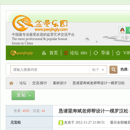
中国最专业最受欢迎的盆景艺术交流平台
只需
The most professional & popular bonsai
forum in China
首页
论坛
导读
VI
BBS
Portal
Guide
S
热搜:
帖子
搜
欧洲
论坛
交流/探讨
素材设计
恳请梁寿斌老师帮设计一棵罗汉松
索
盆
»
›
›
›
恳请梁寿斌老师帮设计一棵罗汉松
查看:
4926
|
回复:
44
元宝松
发表于 2012-11-27 21:00:51
|
显示全部楼