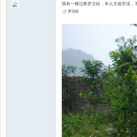
我有一棵过桥罗汉松，本人才疏学浅，
罗汉松
景
乐