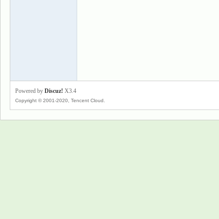
景
Powered by
Discuz!
X3.4
Copyright © 2001-2020, Tencent Cloud.
乐