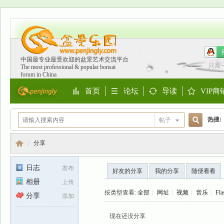
中国最专业最受欢迎的盆景艺术交流平台
只需
The most professional & popular bonsai
forum in China
首页
论坛
导读
VIP商
Portal
BBS
Guide
Shop
热搜:
帖子
搜
欧洲
分享
日志
发布
好友的分享
我的分享
随便看看
索
相册
上传
盆
›
按类型查看:
全部
|
网址
|
视频
|
音乐
|
Fla
分享
添加
现在还没分享