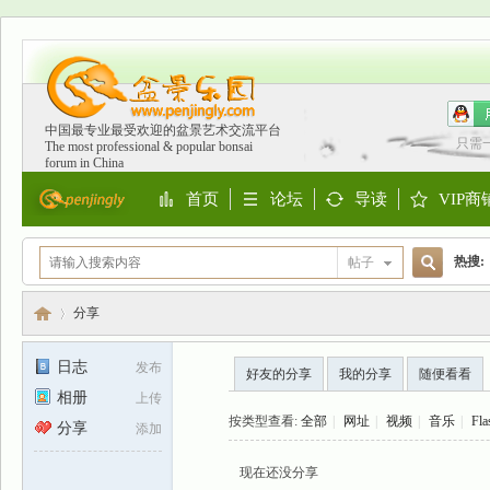
中国最专业最受欢迎的盆景艺术交流平台
只需
The most professional & popular bonsai
forum in China
首页
论坛
导读
VIP商
Portal
BBS
Guide
Shop
热搜:
帖子
搜
欧洲
分享
日志
发布
好友的分享
我的分享
随便看看
索
相册
上传
盆
›
按类型查看:
全部
|
网址
|
视频
|
音乐
|
Fla
分享
添加
现在还没分享