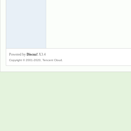
景
Powered by
Discuz!
X3.4
Copyright © 2001-2020, Tencent Cloud.
乐