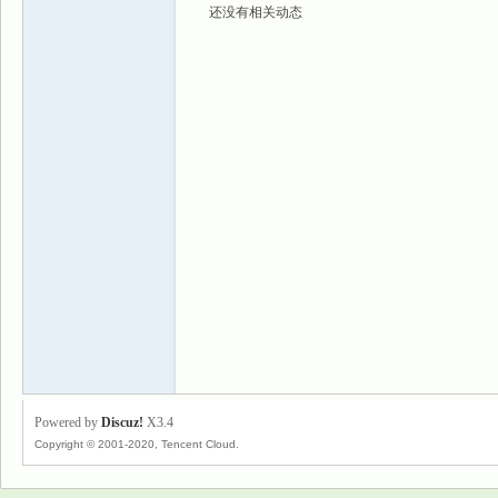
还没有相关动态
景
乐
Powered by
Discuz!
X3.4
Copyright © 2001-2020, Tencent Cloud.