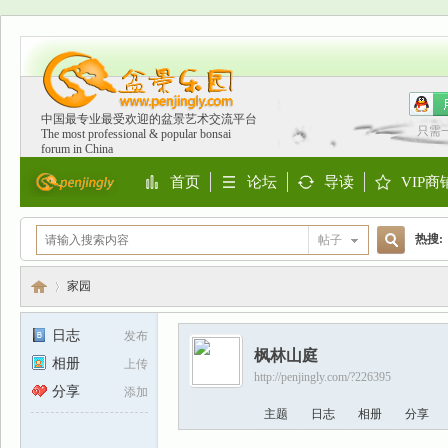
中国最专业最受欢迎的盆景艺术交流平台
只需
The most professional & popular bonsai
forum in China
首页
论坛
导读
VIP商
Portal
BBS
Guide
Shop
热搜:
帖子
搜
欧洲
家园
日志
发布
枫林山庭
索
相册
上传
盆
›
http://penjingly.com/?226395
分享
添加
主题
日志
相册
分享