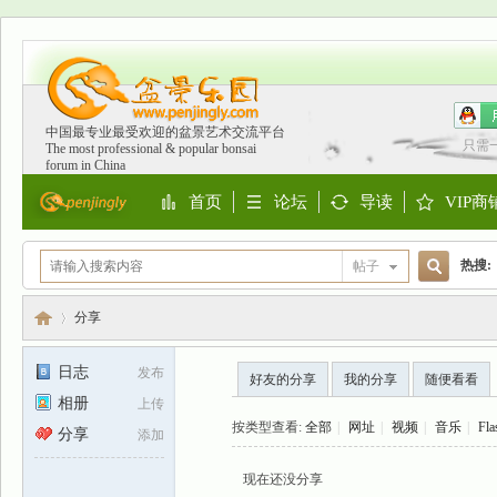
中国最专业最受欢迎的盆景艺术交流平台
只需
The most professional & popular bonsai
forum in China
首页
论坛
导读
VIP商
Portal
BBS
Guide
Shop
热搜:
帖子
搜
欧洲
分享
日志
发布
好友的分享
我的分享
随便看看
索
相册
上传
盆
›
按类型查看:
全部
|
网址
|
视频
|
音乐
|
Fla
分享
添加
现在还没分享