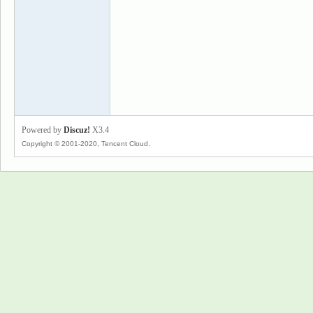
景
Powered by
Discuz!
X3.4
Copyright © 2001-2020, Tencent Cloud.
乐