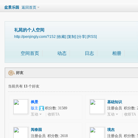
盆景乐园
返回首页
礼苑的个人空间
http://penjingly.com/?152
[收藏]
[复制]
[分享]
[RSS]
空间首页
动态
日志
相册
好友
当前共有
13
个好友
枫景
基础知识
版主
积分数: 31589
注册会员 积分数: 2
互动
|
收听TA
互动
|
收听TA
阅春园
境杰
注册会员 积分数: 2618
注册会员 积分数: 5