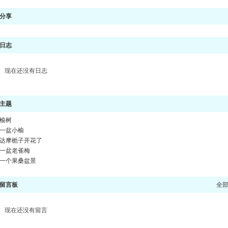
分享
日志
现在还没有日志
主题
榆树
一盆小榆
达摩栀子开花了
一盆老雀梅
一个果桑盆景
留言板
全
现在还没有留言