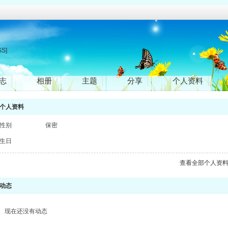
SS]
志
相册
主题
分享
个人资料
个人资料
性别
保密
生日
查看全部个人资
动态
现在还没有动态