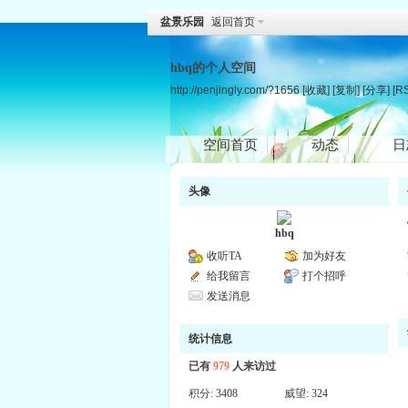
盆景乐园
返回首页
hbq的个人空间
http://penjingly.com/?1656
[收藏]
[复制]
[分享]
[R
空间首页
动态
日
头像
hbq
收听TA
加为好友
给我留言
打个招呼
发送消息
统计信息
已有
979
人来访过
积分:
3408
威望:
324