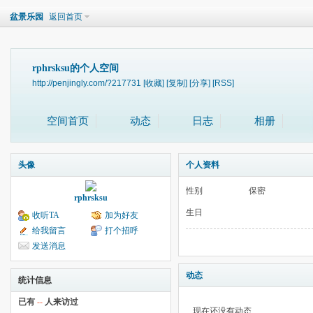
盆景乐园
返回首页
rphrsksu的个人空间
http://penjingly.com/?217731
[收藏]
[复制]
[分享]
[RSS]
空间首页
动态
日志
相册
头像
个人资料
性别
保密
rphrsksu
生日
收听TA
加为好友
给我留言
打个招呼
发送消息
动态
统计信息
已有
--
人来访过
现在还没有动态