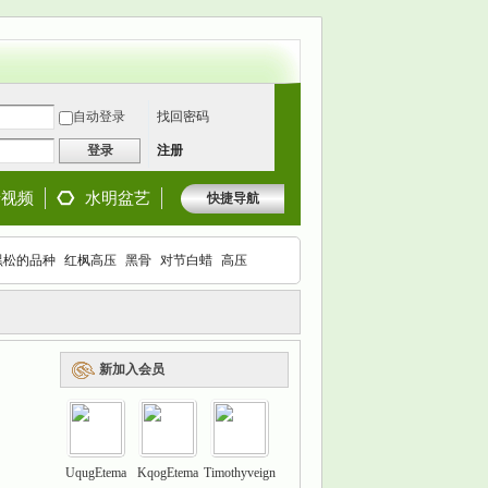
自动登录
找回密码
登录
注册
景视频
水明盆艺
快捷导航
黑松的品种
红枫高压
黑骨
对节白蜡
高压
枫
新加入会员
UqugEtema
KqogEtema
Timothyveign