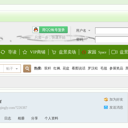
用户名
只需一步，快速开始
密码
导读
VIP商铺
盆景卖场
家园
盆
Space
Guide
Shop
Store
热搜:
双杆
红枫
花盆
看图说话
罗汉松
毛毯
参展奖品
帖子
搜
欧洲盆景
阳台设计
迎春
金雀
大阪松
金弹子
黑松
三角
加为好友
f
索
发送消息
enjingly.com/?226387
日志
相册
分享
个人资料