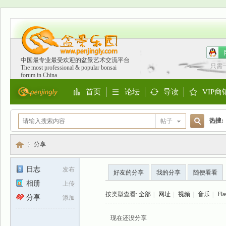
中国最专业最受欢迎的盆景艺术交流平台
只需
The most professional & popular bonsai
forum in China
首页
论坛
导读
VIP商
Portal
BBS
Guide
Shop
热搜:
帖子
搜
欧洲
分享
日志
发布
好友的分享
我的分享
随便看看
索
相册
上传
盆
›
按类型查看:
全部
|
网址
|
视频
|
音乐
|
Fla
分享
添加
现在还没分享