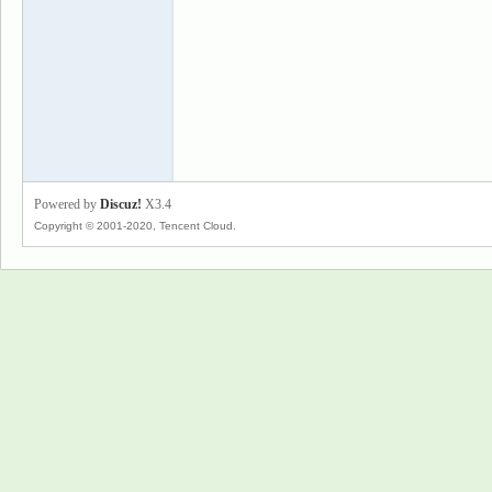
景
Powered by
Discuz!
X3.4
Copyright © 2001-2020, Tencent Cloud.
乐