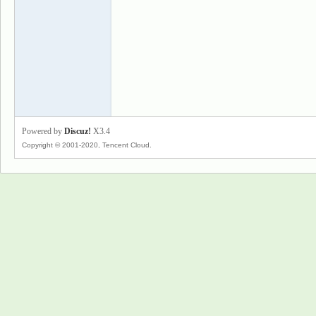
景
Powered by
Discuz!
X3.4
Copyright © 2001-2020, Tencent Cloud.
乐