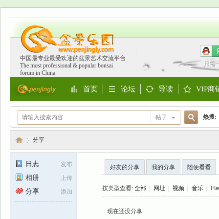
中国最专业最受欢迎的盆景艺术交流平台
只需
The most professional & popular bonsai
forum in China
首页
论坛
导读
VIP商
Portal
BBS
Guide
Shop
热搜:
帖子
搜
欧洲
分享
日志
发布
好友的分享
我的分享
随便看看
索
相册
上传
盆
›
按类型查看:
全部
|
网址
|
视频
|
音乐
|
Fla
分享
添加
现在还没分享