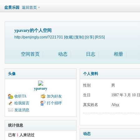
盆景乐园
返回首页
ypavary的个人空间
http://penjingly.com/?221701
[收藏]
[复制]
[分享]
[RSS]
空间首页
动态
日志
相册
头像
个人资料
性别
男
ypavary
生日
1987 年 3 月 10 
收听TA
加为好友
给我留言
打个招呼
真实姓名
Абуд
发送消息
统计信息
动态
已有
1
人来访过