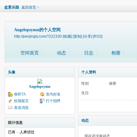
盆景乐园
返回首页
Angelopsymn的个人空间
http://penjingly.com/?222330
[收藏]
[复制]
[分享]
[RSS]
空间首页
动态
日志
相册
头像
个人资料
性别
保密
Angelopsymn
生日
收听TA
加为好友
给我留言
打个招呼
发送消息
动态
统计信息
已有
--
人来访过
现在还没有动态