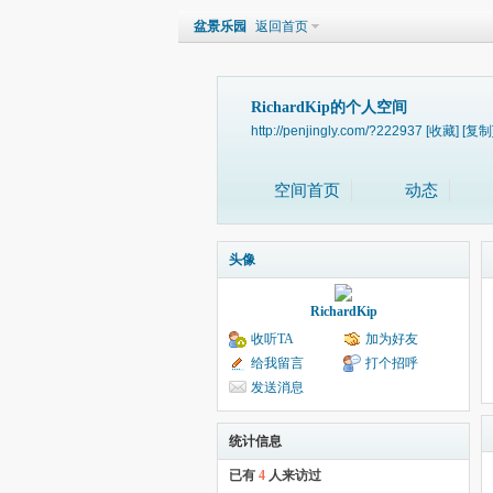
盆景乐园
返回首页
RichardKip的个人空间
http://penjingly.com/?222937
[收藏]
[复制
空间首页
动态
头像
RichardKip
收听TA
加为好友
给我留言
打个招呼
发送消息
统计信息
已有
4
人来访过