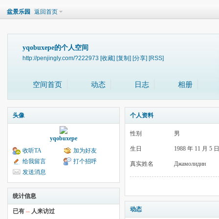
盆景乐园
返回首页
yqobuxepe的个人空间
http://penjingly.com/?222973
[收藏]
[复制]
[分享]
[RSS]
空间首页
动态
日志
相册
头像
个人资料
性别
男
yqobuxepe
生日
1988 年 11 月 5 
收听TA
加为好友
给我留言
打个招呼
真实姓名
Джамолидин
发送消息
统计信息
动态
已有
--
人来访过