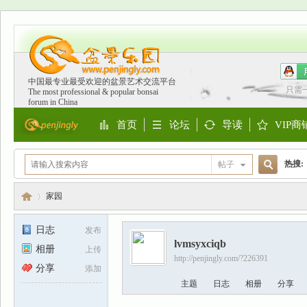
中国最专业最受欢迎的盆景艺术交流平台
只需
The most professional & popular bonsai
forum in China
首页
论坛
导读
VIP商
Portal
BBS
Guide
Shop
热搜:
帖子
搜
欧洲
家园
日志
发布
lvmsyxciqb
索
相册
上传
盆
›
http://penjingly.com/?226391
分享
添加
主题
日志
相册
分享