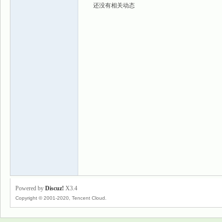
还没有相关动态
景
乐
Powered by
Discuz!
X3.4
Copyright © 2001-2020, Tencent Cloud.