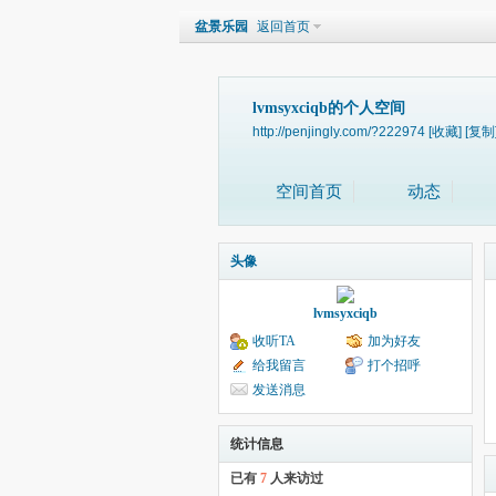
盆景乐园
返回首页
lvmsyxciqb的个人空间
http://penjingly.com/?222974
[收藏]
[复制
空间首页
动态
头像
lvmsyxciqb
收听TA
加为好友
给我留言
打个招呼
发送消息
统计信息
已有
7
人来访过