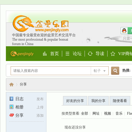
中国最专业最受欢迎的盆景艺术交流平台
只需
The most professional & popular bonsai
forum in China
首页
论坛
导读
VIP商
Portal
BBS
Guide
Shop
热搜:
帖子
搜
欧洲
分享
日志
发布
好友的分享
我的分享
随便看看
索
相册
上传
盆
›
按类型查看:
全部
|
网址
|
视频
|
音乐
|
Fla
分享
添加
现在还没分享