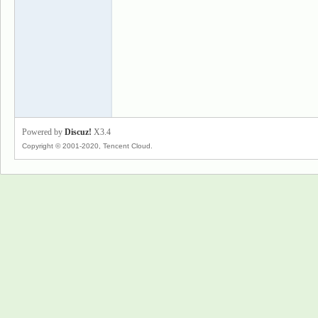
景
Powered by
Discuz!
X3.4
Copyright © 2001-2020, Tencent Cloud.
乐