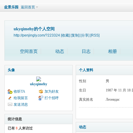
盆景乐园
返回首页
ukyqimehy的个人空间
http://penjingly.com/?223324
[收藏]
[复制]
[分享]
[RSS]
空间首页
动态
日志
相册
头像
个人资料
性别
男
ukyqimehy
生日
1987 年 11 月 18
收听TA
加为好友
给我留言
打个招呼
真实姓名
Леонидас
发送消息
统计信息
动态
已有
8
人来访过