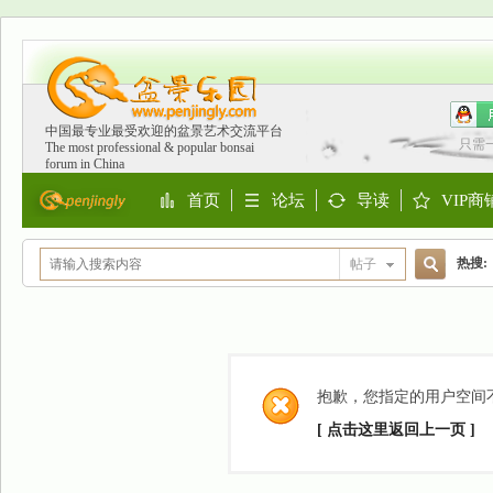
中国最专业最受欢迎的盆景艺术交流平台
只需
The most professional & popular bonsai
forum in China
首页
论坛
导读
VIP商
Portal
BBS
Guide
Shop
热搜:
帖子
搜
欧洲
索
抱歉，您指定的用户空间
[ 点击这里返回上一页 ]