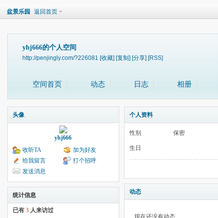
盆景乐园
返回首页
yhj666的个人空间
http://penjingly.com/?226081
[收藏]
[复制]
[分享]
[RSS]
空间首页
动态
日志
相册
头像
个人资料
性别
保密
yhj666
生日
收听TA
加为好友
给我留言
打个招呼
发送消息
动态
统计信息
已有
3
人来访过
现在还没有动态