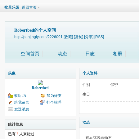
盆景乐园
返回首页
Robertbed的个人空间
http://penjingly.com/?226091
[收藏]
[复制]
[分享]
[RSS]
空间首页
动态
日志
相册
头像
个人资料
性别
保密
Robertbed
生日
收听TA
加为好友
给我留言
打个招呼
发送消息
动态
统计信息
已有
2
人来访过
现在还没有动态