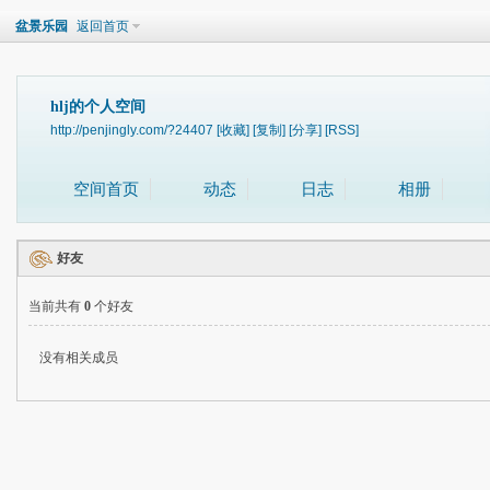
盆景乐园
返回首页
hlj的个人空间
http://penjingly.com/?24407
[收藏]
[复制]
[分享]
[RSS]
空间首页
动态
日志
相册
好友
当前共有
0
个好友
没有相关成员