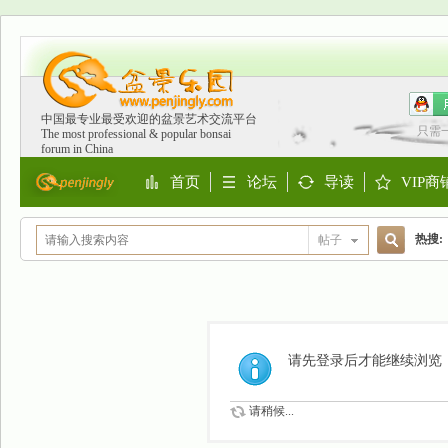
中国最专业最受欢迎的盆景艺术交流平台
只需
The most professional & popular bonsai
forum in China
首页
论坛
导读
VIP商
Portal
BBS
Guide
Shop
热搜:
帖子
搜
欧洲
索
请先登录后才能继续浏览
请稍候...