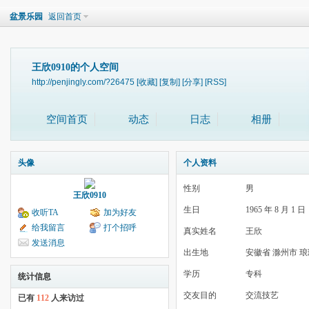
盆景乐园
返回首页
王欣0910的个人空间
http://penjingly.com/?26475
[收藏]
[复制]
[分享]
[RSS]
空间首页
动态
日志
相册
头像
个人资料
性别
男
王欣0910
生日
1965 年 8 月 1 日
收听TA
加为好友
给我留言
打个招呼
真实姓名
王欣
发送消息
出生地
安徽省 滁州市 
学历
专科
统计信息
交友目的
交流技艺
已有
112
人来访过