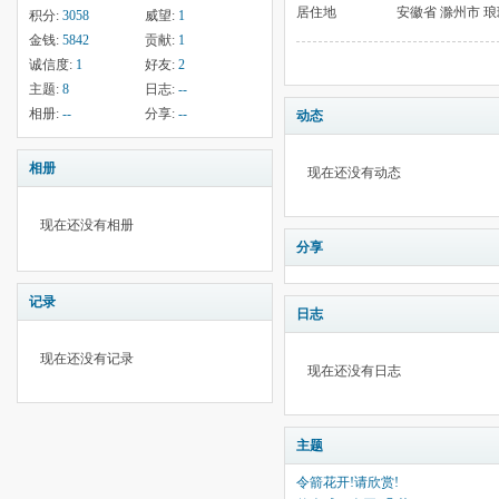
居住地
安徽省 滁州市 
积分:
3058
威望:
1
金钱:
5842
贡献:
1
诚信度:
1
好友:
2
主题:
8
日志:
--
相册:
--
分享:
--
动态
相册
现在还没有动态
现在还没有相册
分享
记录
日志
现在还没有记录
现在还没有日志
主题
令箭花开!请欣赏!