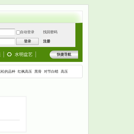
自动登录
找回密码
登录
注册
频
水明盆艺
快捷导航
黑松的品种
红枫高压
黑骨
对节白蜡
高压
枫