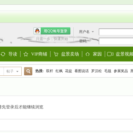
用户名
只需一步，快速开始
密码
导读
VIP商铺
盆景卖场
家园
盆景视
Guide
Shop
Store
Space
热搜:
双杆
红枫
花盆
看图说话
罗汉松
毛毯
参展奖品
帖子
搜
欧洲盆景
阳台设计
迎春
金雀
大阪松
金弹子
黑松
三角
索
请先登录后才能继续浏览