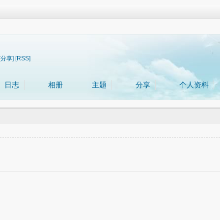
[分享]
[RSS]
日志
相册
主题
分享
个人资料