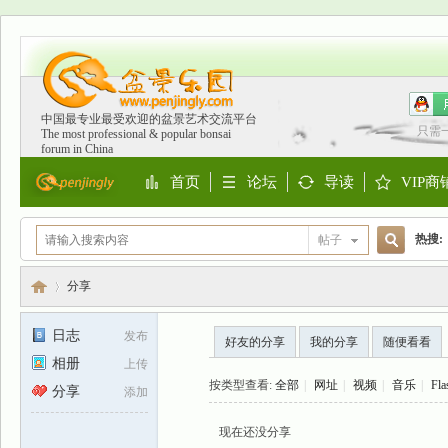
中国最专业最受欢迎的盆景艺术交流平台
只需
The most professional & popular bonsai
forum in China
首页
论坛
导读
VIP商
Portal
BBS
Guide
Shop
热搜:
帖子
搜
欧洲
分享
日志
发布
好友的分享
我的分享
随便看看
索
相册
上传
盆
›
按类型查看:
全部
|
网址
|
视频
|
音乐
|
Fla
分享
添加
现在还没分享