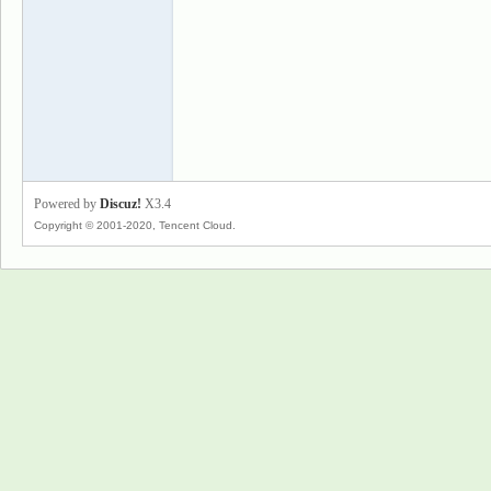
景
Powered by
Discuz!
X3.4
Copyright © 2001-2020, Tencent Cloud.
乐