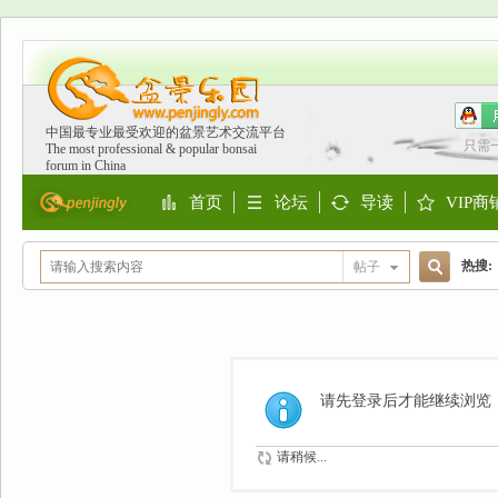
中国最专业最受欢迎的盆景艺术交流平台
只需
The most professional & popular bonsai
forum in China
首页
论坛
导读
VIP商
Portal
BBS
Guide
Shop
热搜:
帖子
搜
欧洲
索
请先登录后才能继续浏览
请稍候...