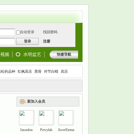
自动登录
找回密码
登录
注册
景视频
水明盆艺
快捷导航
黑松的品种
红枫高压
黑骨
对节白蜡
高压
枫
新加入会员
Jasonlon
Percylab
AwerEtema