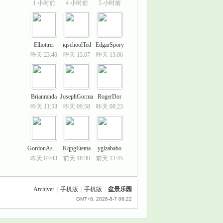
1 小时前
4 小时前
5 小时前
Elliottrer
iqschoolTed
EdgarSpory
昨天 23:40
昨天 13:07
昨天 13:06
Brianranda
JosephGorma
RogerDor
昨天 11:53
昨天 09:58
昨天 08:23
GordonAssek
KqpgEtema
ygizababo
昨天 03:43
前天 18:30
前天 13:45
Archiver
|
手机版
|
手机版
|
盆景乐园
GMT+8, 2026-8-7 06:22