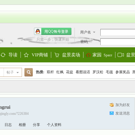
用户名
只需一步，快速开始
密码
导读
VIP商铺
盆景卖场
家园
盆
Space
Guide
Shop
Store
热搜:
双杆
红枫
花盆
看图说话
罗汉松
毛毯
参展奖品
帖子
搜
欧洲盆景
阳台设计
迎春
金雀
大阪松
金弹子
黑松
三角
加为好友
ngrui
索
发送消息
enjingly.com/?226384
日志
相册
分享
个人资料