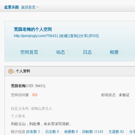
盆景乐园
返回首页
荒园老梅的个人空间
http://penjingly.com/?56411
[收藏]
[复制]
[分享]
[RSS]
空间首页
动态
日志
相册
个人资料
荒园老梅
(UID: 56411)
空间访问量
352
邮箱状态
未验证
自定义头衔
读梅山房主人
个人签名
到处云山，到处佛，余从苦淡写清妍。
统计信息
好友数 5
|
日志数 0
|
相册数 0
|
回帖数 11143
|
主题数 82
|
分享