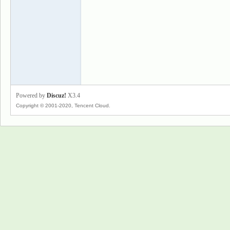
景
Powered by
Discuz!
X3.4
Copyright © 2001-2020, Tencent Cloud.
乐