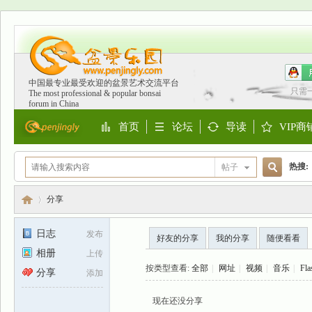
中国最专业最受欢迎的盆景艺术交流平台
只需
The most professional & popular bonsai
forum in China
首页
论坛
导读
VIP商
Portal
BBS
Guide
Shop
热搜:
帖子
搜
欧洲
分享
日志
发布
好友的分享
我的分享
随便看看
索
相册
上传
盆
›
按类型查看:
全部
|
网址
|
视频
|
音乐
|
Fla
分享
添加
现在还没分享