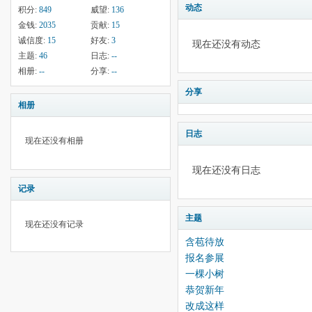
动态
积分:
849
威望:
136
金钱:
2035
贡献:
15
诚信度:
15
好友:
3
现在还没有动态
主题:
46
日志:
--
相册:
--
分享:
--
分享
相册
日志
现在还没有相册
现在还没有日志
记录
主题
现在还没有记录
含苞待放
报名参展
一棵小树
恭贺新年
改成这样