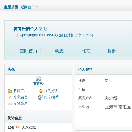
盆景乐园
返回首页
赏青松的个人空间
http://penjingly.com/?664
[收藏]
[复制]
[分享]
[RSS]
空间首页
动态
日志
相册
头像
个人资料
男
性别
赏青松
生日
收听TA
加为好友
给我留言
打个招呼
孙永然
真实姓名
发送消息
上海市 南汇区
出生地
统计信息
已有
141
人来访过