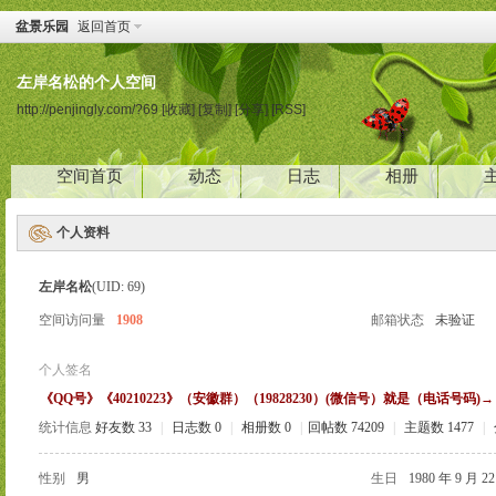
盆景乐园
返回首页
左岸名松的个人空间
http://penjingly.com/?69
[收藏]
[复制]
[分享]
[RSS]
空间首页
动态
日志
相册
个人资料
左岸名松
(UID: 69)
空间访问量
1908
邮箱状态
未验证
个人签名
《QQ号》《40210223》（安徽群）（19828230）(微信号）就是（电话号码)→（1
统计信息
好友数 33
|
日志数 0
|
相册数 0
|
回帖数 74209
|
主题数 1477
|
性别
男
生日
1980 年 9 月 2