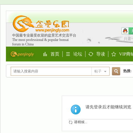
中国最专业最受欢迎的盆景艺术交流平台
只需
The most professional & popular bonsai
forum in China
首页
论坛
导读
VIP商
Portal
BBS
Guide
Shop
热搜:
帖子
搜
欧洲
索
请先登录后才能继续浏览
请稍候...