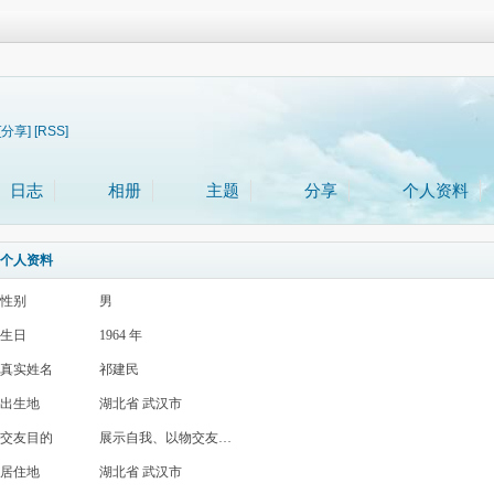
[分享]
[RSS]
日志
相册
主题
分享
个人资料
个人资料
性别
男
生日
1964 年
真实姓名
祁建民
出生地
湖北省 武汉市
交友目的
展示自我、以物交友…
居住地
湖北省 武汉市