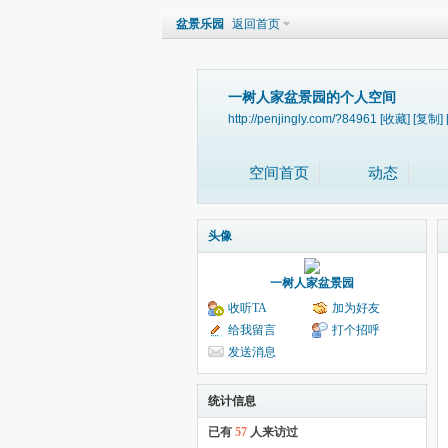
盆景乐园
返回首页
一树人家盆景园的个人空间
http://penjingly.com/?84961
[收藏]
[复制]
空间首页
动态
头像
一树人家盆景园
收听TA
加为好友
给我留言
打个招呼
发送消息
统计信息
已有
57
人来访过