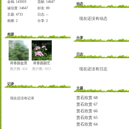
金钱:
143919
贡献:
14647
动态
诚信度:
14647
好友:
89
主题:
4733
日志:
--
现在还没有动态
相册:
2
分享:
2
相册
分享
日志
荷香园盆景
荷香园园艺
现在还没有日志
图片数: 424
图片数: 1021
记录
主题
赏石欣赏 68
现在还没有记录
赏石欣赏 67
赏石欣赏 66
赏石欣赏 65
赏石欣赏 64