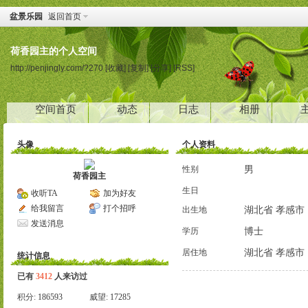
盆景乐园
返回首页
荷香园主的个人空间
http://penjingly.com/?270
[收藏]
[复制]
[分享]
[RSS]
空间首页
动态
日志
相册
头像
个人资料
男
性别
荷香园主
生日
收听TA
加为好友
给我留言
打个招呼
湖北省 孝感市
出生地
发送消息
博士
学历
湖北省 孝感市
居住地
统计信息
已有
3412
人来访过
积分:
186593
威望:
17285