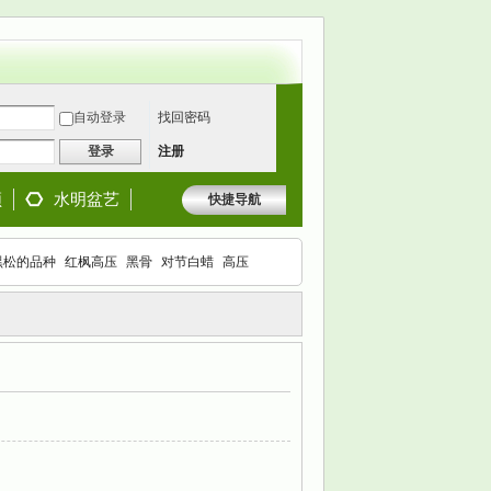
自动登录
找回密码
登录
注册
频
水明盆艺
快捷导航
黑松的品种
红枫高压
黑骨
对节白蜡
高压
枫