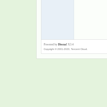
景
Powered by
Discuz!
X3.4
Copyright © 2001-2020, Tencent Cloud.
乐