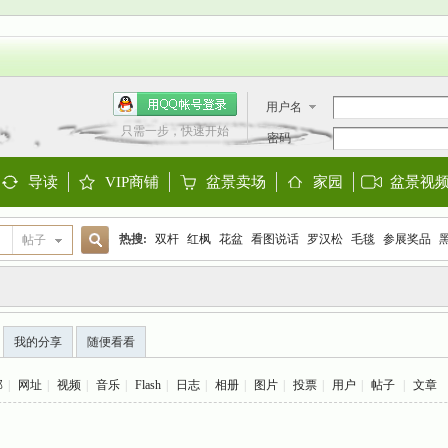
用户名
只需一步，快速开始
密码
导读
VIP商铺
盆景卖场
家园
盆景视
Guide
Shop
Store
Space
热搜:
双杆
红枫
花盆
看图说话
罗汉松
毛毯
参展奖品
帖子
搜
欧洲盆景
阳台设计
迎春
金雀
大阪松
金弹子
黑松
三角
我的分享
随便看看
索
部
|
网址
|
视频
|
音乐
|
Flash
|
日志
|
相册
|
图片
|
投票
|
用户
|
帖子
|
文章