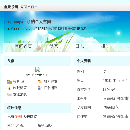
盆景乐园
返回首页
genghongxing1的个人空间
http://penjingly.com/?15310
[收藏]
[复制]
[分享]
[RSS]
空间首页
动态
日志
相册
头像
个人资料
男
性别
genghongxing1
1950 年 6 月 1
生日
收听TA
加为好友
给我留言
打个招呼
耿宏兴
真实姓名
发送消息
河南省 洛阳市
出生地
切磋园艺
交友目的
统计信息
河南省 洛阳市
居住地
已有
5939
人来访过
积分:
34767
威望:
296