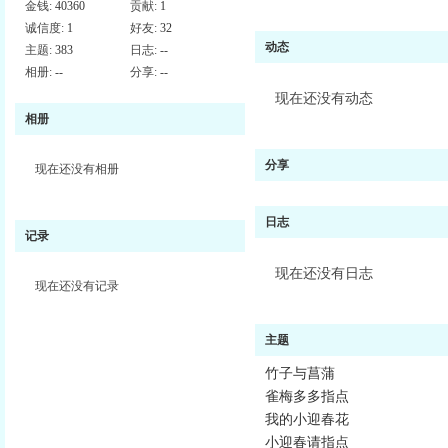
金钱:
40360
贡献:
1
诚信度:
1
好友:
32
动态
主题:
383
日志:
--
相册:
--
分享:
--
现在还没有动态
相册
分享
现在还没有相册
日志
记录
现在还没有日志
现在还没有记录
主题
竹子与菖蒲
雀梅多多指点
我的小迎春花
小迎春请指点