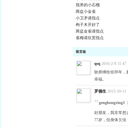
我养的小石榴
两盆小金雀
小卫矛请指点
栒子木开好了
两盆金雀请指点
雀梅请欣赏指点
留言板
qsq
2016-2-8 11:47
耿师傅给你拜年，
幸福。
罗德生
2015-10-11 
genghongxing1
好朋友，我非常想
77岁，但身体欠