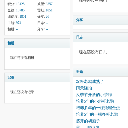
现在还没有动态
积分:
18125
威望:
3357
金钱:
13785
贡献:
1851
诚信度:
1851
好友:
26
分享
主题:
974
日志:
--
相册:
--
分享:
--
日志
相册
现在还没有日志
现在还没有相册
主题
记录
双杆老鸦成熟了
雨天随拍
现在还没有记录
反季节开放的小茶梅
培养5年的小斜杆老鸦
培养多年的一棵矮霸金蛋
培养5年的一棵多杆老鸦
盛开的胡颓子
秋-----爬山虎