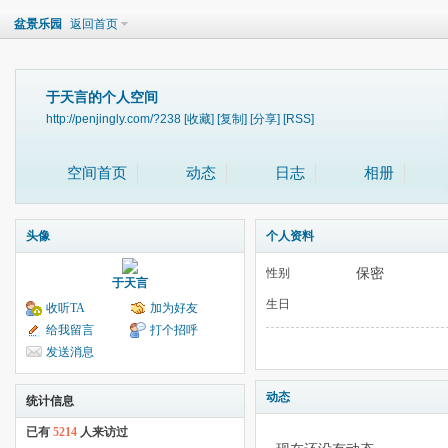
盆景乐园
返回首页
于天言的个人空间
http://penjingly.com/?238
[收藏]
[复制]
[分享]
[RSS]
空间首页
动态
日志
相册
头像
个人资料
保密
性别
于天言
生日
收听TA
加为好友
给我留言
打个招呼
发送消息
动态
统计信息
已有
5214
人来访过