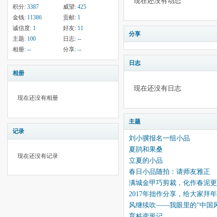
现在还没有动态
积分:
3387
威望:
425
金钱:
11386
贡献:
1
诚信度:
1
好友:
11
分享
主题:
100
日志:
--
相册:
--
分享:
--
日志
相册
现在还没有日志
现在还没有相册
主题
记录
刘小骥报名一组小品
夏鹃和果桑
现在还没有记录
立夏的小品
春日小品随拍：请师友雅正
满城金甲巧剪裁，化作春泥更
2017年拙作分享，给大家拜
风继续吹——我眼里的”中国
育桩变形记