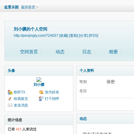
盆景乐园
返回首页
刘小骥的个人空间
http://penjingly.com/?24057
[收藏]
[复制]
[分享]
[RSS]
空间首页
动态
日志
相册
头像
个人资料
保密
性别
刘小骥
生日
收听TA
加为好友
给我留言
打个招呼
发送消息
动态
统计信息
已有
413
人来访过