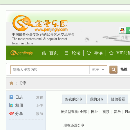
中国最专业最受欢迎的盆景艺术交流平台
只需
The most professional & popular bonsai
forum in China
首页
论坛
导读
VIP商
Portal
BBS
Guide
Shop
热搜:
帖子
搜
欧洲
分享
日志
发布
好友的分享
我的分享
随便看看
索
相册
上传
盆
›
按类型查看:
全部
|
网址
|
视频
|
音乐
|
Fla
分享
添加
现在还没分享