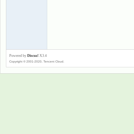
景
Powered by
Discuz!
X3.4
Copyright © 2001-2020, Tencent Cloud.
乐