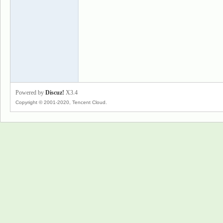
景
Powered by
Discuz!
X3.4
Copyright © 2001-2020, Tencent Cloud.
乐