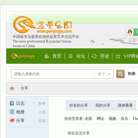
中国最专业最受欢迎的盆景艺术交流平台
只需
The most professional & popular bonsai
forum in China
首页
论坛
导读
VIP商
Portal
BBS
Guide
Shop
热搜:
帖子
搜
欧洲
分享
日志
发布
好友的分享
我的分享
随便看看
索
相册
上传
盆
›
按类型查看:
全部
|
网址
|
视频
|
音乐
|
Fla
分享
添加
现在还没分享