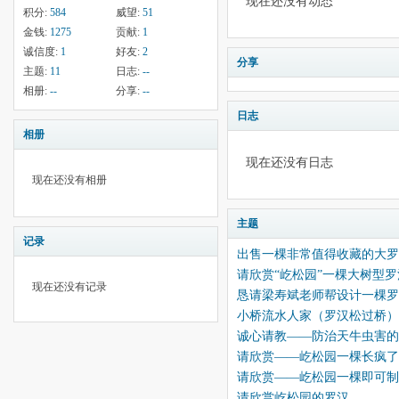
现在还没有动态
积分:
584
威望:
51
金钱:
1275
贡献:
1
诚信度:
1
好友:
2
分享
主题:
11
日志:
--
相册:
--
分享:
--
日志
相册
现在还没有日志
现在还没有相册
主题
记录
出售一棵非常值得收藏的大罗
请欣赏“屹松园”一棵大树型罗
现在还没有记录
恳请梁寿斌老师帮设计一棵罗
小桥流水人家（罗汉松过桥）
诚心请教——防治天牛虫害的
请欣赏——屹松园一棵长疯了
请欣赏——屹松园一棵即可制
请欣赏屹松园的罗汉