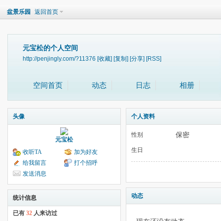
盆景乐园
返回首页
元宝松的个人空间
http://penjingly.com/?11376
[收藏]
[复制]
[分享]
[RSS]
空间首页
动态
日志
相册
头像
个人资料
保密
性别
元宝松
生日
收听TA
加为好友
给我留言
打个招呼
发送消息
动态
统计信息
已有
32
人来访过